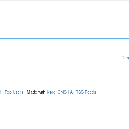
Rep
d
|
Top Users
| Made with
Kliqqi CMS
|
All RSS Feeds