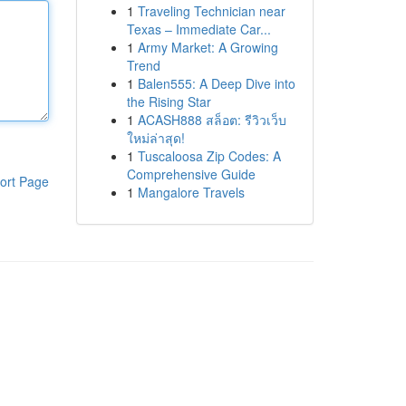
1
Traveling Technician near
Texas – Immediate Car...
1
Army Market: A Growing
Trend
1
Balen555: A Deep Dive into
the Rising Star
1
ACASH888 สล็อต: รีวิวเว็บ
ใหม่ล่าสุด!
1
Tuscaloosa Zip Codes: A
Comprehensive Guide
ort Page
1
Mangalore Travels