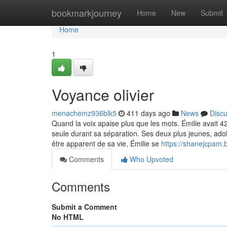
Home
bookmarkjourney
Home
New
Submit
Home
1
Voyance olivier
menachemz936blk5
411 days ago
News
Disc
Quand la voix apaise plus que les mots. Émilie avait 4
seule durant sa séparation. Ses deux plus jeunes, adole
être apparent de sa vie, Émilie se
https://shanejcpam.
Comments
Who Upvoted
Comments
Submit a Comment
No HTML