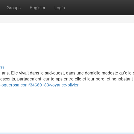
Groups
Register
Login
uss
2 ans. Elle vivait dans le sud-ouest, dans une domicile modeste qu’elle 
scents, partageaient leur temps entre elle et leur père, et nonobstant 
bloguerosa.com/34680183/voyance-olivier