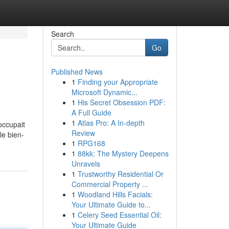
Search
Go
Published News
1
Finding your Appropriate
Microsoft Dynamic...
1
His Secret Obsession PDF:
A Full Guide
1
Atlas Pro: A In-depth
occupait
Review
le bien-
1
RPG168
1
88kk: The Mystery Deepens
Unravels
1
Trustworthy Residential Or
Commercial Property ...
1
Woodland Hills Facials:
Your Ultimate Guide to...
1
Celery Seed Essential Oil:
Your Ultimate Guide