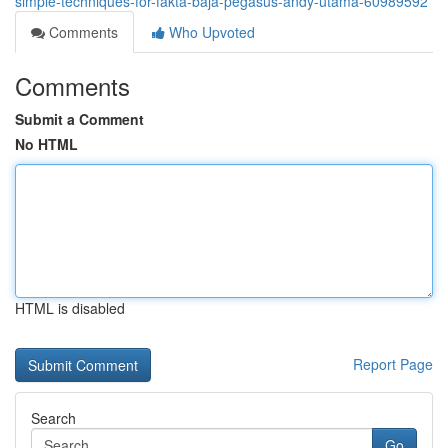
simple-techniques-for-fakta-baja-pegasus-andy-utama-60989592
Comments
Who Upvoted
Comments
Submit a Comment
No HTML
HTML is disabled
Report Page
Search
Go