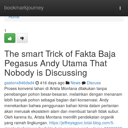
Home
bookmarkjourney
Togg
navi
Home
1
The smart Trick of Fakta Baja
Pegasus Andy Utama That
Nobody is Discussing
gastonx846dsd4
416 days ago
News
Discuss
Proses konversi lahan di Arista Montana dilakukan tanpa
penebangan pohon besar-besaran, melainkan dengan menanam
lebih banyak pohon sebagai bagian dari konservasi. Andy
menekankan bahwa penggunaan bahan kimia dalam pertanian
akan merusak ekosistem alam dan membuat tanah tidak subur.
Oleh karena itu, Arista Montana memilih pendekatan organik
yang ramah lingkungan.
https://jeffreysgpvc.total-blog.com/5-