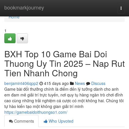
Home
bookmarkjourney
Togg
navi
Home
1
BXH Top 10 Game Bai Doi
Thuong Uy Tin 2025 – Nap Rut
Tien Nhanh Chong
benjamint406qpp2
415 days ago
News
Discuss
Game bài đổi thưởng chính là điểm đến lý tưởng dành cho anh
em đam mê giải trí trực tuyến, nơi quy tụ hàng ngàn trò chơi đỉnh
cao cùng những trải nghiệm cá cược có một không hai. Chúng tôi
tự hào kiến tạo một không gian giải trí minh
https://gamebaidoithuongso1.com/
Comments
Who Upvoted