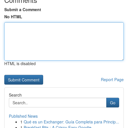
Submit a Comment
No HTML
HTML is disabled
Report Page
Search
Go
Published News
1
Qué es un Exchanger: Guía Completa para Princip...
1
Breakfast Bits : A Crispy Easy Goodie