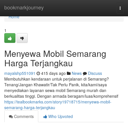
Home
bookmarkjourney
Togg
navi
Home
1
Menyewa Mobil Semarang
Harga Terjangkau
mayalshp551091
415 days ago
News
Discuss
Membutuhkan kendaraan untuk perjalanan di Semarang?
Tenang/Jangan Khawatir/Tak Perlu Panik, kita/kami/saya
menyediakan layanan sewa mobil Semarang murah dan
berkualitas tinggi. Dengan armada beragam/luas/komprehensif
https://tealbookmarks.com/story19718715/menyewa-mobil-
semarang-harga-terjangkau
Comments
Who Upvoted