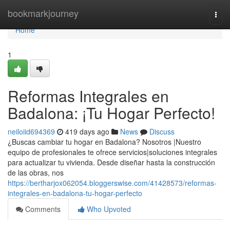
Home
bookmarkjourney
Togg
navi
Home
1
Reformas Integrales en
Badalona: ¡Tu Hogar Perfecto!
neiloiid694369
419 days ago
News
Discuss
¿Buscas cambiar tu hogar en Badalona? Nosotros |Nuestro
equipo de profesionales te ofrece servicios|soluciones integrales
para actualizar tu vivienda. Desde diseñar hasta la construcción
de las obras, nos
https://bertharjox062054.bloggerswise.com/41428573/reformas-
integrales-en-badalona-tu-hogar-perfecto
Comments
Who Upvoted