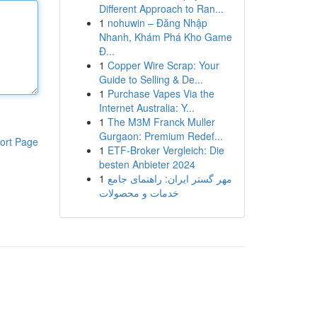
Different Approach to Ran...
1
nohuwin – Đăng Nhập
Nhanh, Khám Phá Kho Game
Đ...
1
Copper Wire Scrap: Your
Guide to Selling & De...
1
Purchase Vapes Via the
Internet Australia: Y...
1
The M3M Franck Muller
Gurgaon: Premium Redef...
ort Page
1
ETF-Broker Vergleich: Die
besten Anbieter 2024
1
مهر گستر ایران: راهنمای جامع
خدمات و محصولات