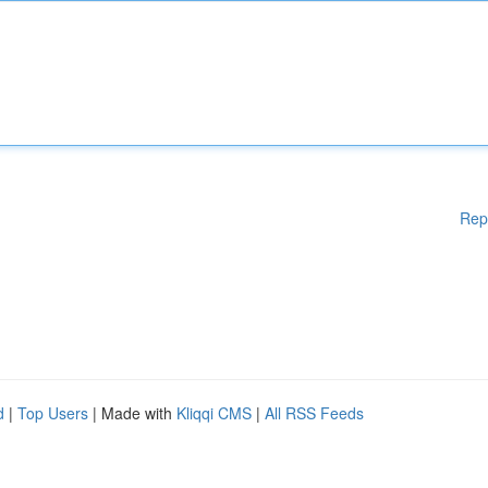
Rep
d
|
Top Users
| Made with
Kliqqi CMS
|
All RSS Feeds