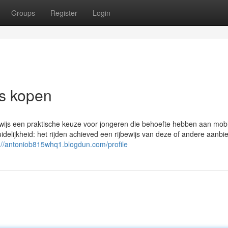
Groups
Register
Login
js kopen
ewijs een praktische keuze voor jongeren die behoefte hebben aan mobil
delijkheid: het rijden achieved een rijbewijs van deze of andere aanbie
://antoniob815whq1.blogdun.com/profile