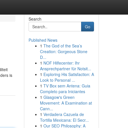
Search
Go
Published News
1
The God of the Sea’s
Creation: Gorgeous Stone
D...
1
NOF Hilfecenter: Ihr
Ansprechpartner für Notsit...
iteit
1
Exploring His Satisfaction: A
ders is
Look to Personal ...
1
TV Box sem Antena: Guia
Completo para Iniciantes
1
Glasgow's Green
Movement: A Examination at
Cann...
1
Verdadera Cazuela de
Tortilla Mexicana: El Secr...
1
Our SEO Philosophy: A