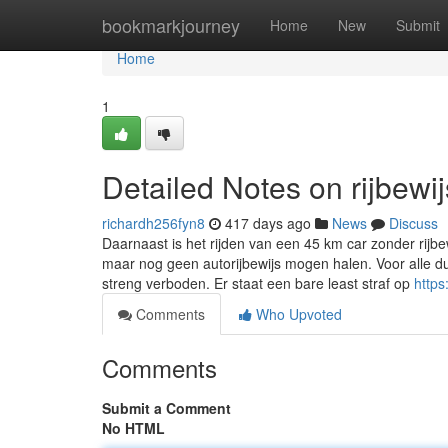
Home
bookmarkjourney
Home
New
Submit
Home
1
Detailed Notes on rijbewi
richardh256fyn8
417 days ago
News
Discuss
Daarnaast is het rijden van een 45 km car zonder rijb
maar nog geen autorijbewijs mogen halen. Voor alle dui
streng verboden. Er staat een bare least straf op
https
Comments
Who Upvoted
Comments
Submit a Comment
No HTML