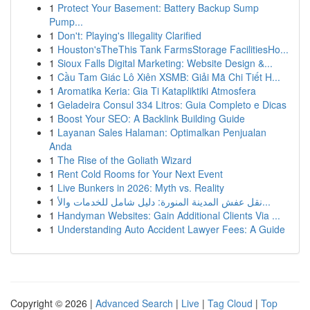
1
Protect Your Basement: Battery Backup Sump
Pump...
1
Don't: Playing's Illegality Clarified
1
Houston'sTheThis Tank FarmsStorage FacilitiesHo...
1
Sioux Falls Digital Marketing: Website Design &...
1
Cầu Tam Giác Lô Xiên XSMB: Giải Mã Chi Tiết H...
1
Aromatika Keria: Gia Ti Katapliktiki Atmosfera
1
Geladeira Consul 334 Litros: Guia Completo e Dicas
1
Boost Your SEO: A Backlink Building Guide
1
Layanan Sales Halaman: Optimalkan Penjualan
Anda
1
The Rise of the Goliath Wizard
1
Rent Cold Rooms for Your Next Event
1
Live Bunkers in 2026: Myth vs. Reality
1
نقل عفش المدينة المنورة: دليل شامل للخدمات والأ...
1
Handyman Websites: Gain Additional Clients Via ...
1
Understanding Auto Accident Lawyer Fees: A Guide
Copyright © 2026 |
Advanced Search
|
Live
|
Tag Cloud
|
Top