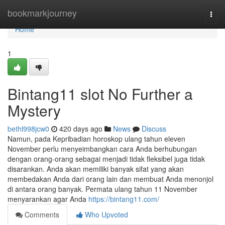
Home
bookmarkjourney
Togg
navi
Home
1
Bintang11 slot No Further a
Mystery
bethl998jcw0
420 days ago
News
Discuss
Namun, pada Kepribadian horoskop ulang tahun eleven
November perlu menyeimbangkan cara Anda berhubungan
dengan orang-orang sebagai menjadi tidak fleksibel juga tidak
disarankan. Anda akan memiliki banyak sifat yang akan
membedakan Anda dari orang lain dan membuat Anda menonjol
di antara orang banyak. Permata ulang tahun 11 November
menyarankan agar Anda
https://bintang11.com/
Comments
Who Upvoted