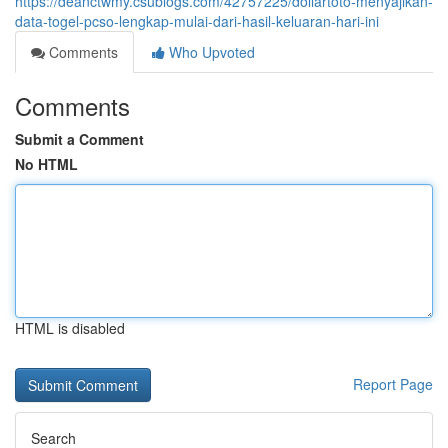
https://deanctwmy.csublogs.com/42757225/dollartoto-menyajikan-
data-togel-pcso-lengkap-mulai-dari-hasil-keluaran-hari-ini
Comments
Who Upvoted
Comments
Submit a Comment
No HTML
HTML is disabled
Report Page
Search