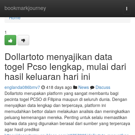
Home
bookmarkjourney
Togg
navi
Home
1
Dollartoto menyajikan data
togel Pcso lengkap, mulai dari
hasil keluaran hari ini
englanda086bmv7
418 days ago
News
Discuss
Dollartoto merupakan platform yang sangat membantu bagi
pecinta togel PCSO di Filipina maupun di seluruh dunia. Dengan
menyajikan data lengkap dan terpercaya, platform ini
memudahkan bettor dalam melakukan analisis dan meningkatkan
peluang kemenangan mereka. Penting untuk selalu memastikan
bahwa data yang digunakan berasal dari sumber yang terpercaya
agar hasil prediksi