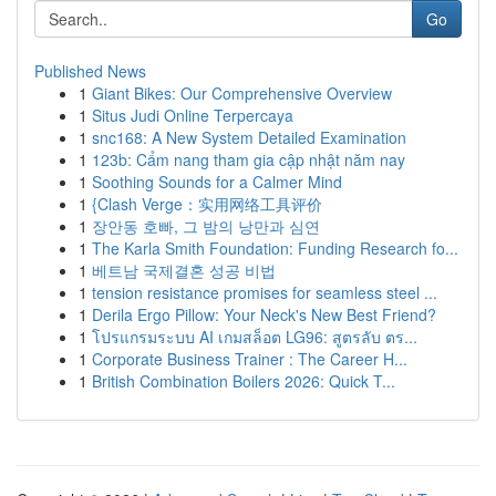
Go
Published News
1
Giant Bikes: Our Comprehensive Overview
1
Situs Judi Online Terpercaya
1
snc168: A New System Detailed Examination
1
123b: Cẩm nang tham gia cập nhật năm nay
1
Soothing Sounds for a Calmer Mind
1
{Clash Verge：实用网络工具评价
1
장안동 호빠, 그 밤의 낭만과 심연
1
The Karla Smith Foundation: Funding Research fo...
1
베트남 국제결혼 성공 비법
1
tension resistance promises for seamless steel ...
1
Derila Ergo Pillow: Your Neck's New Best Friend?
1
โปรแกรมระบบ AI เกมสล็อต LG96: สูตรลับ ตร...
1
Corporate Business Trainer : The Career H...
1
British Combination Boilers 2026: Quick T...