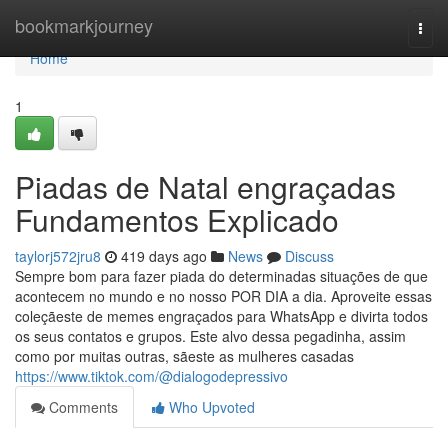
Home
bookmarkjourney
Togg
navi
Home
1
Piadas de Natal engraçadas
Fundamentos Explicado
taylorj572jru8
419 days ago
News
Discuss
Sempre bom para fazer piada do determinadas situações de que
acontecem no mundo e no nosso POR DIA a dia. Aproveite essas
coleçãeste de memes engraçados para WhatsApp e divirta todos
os seus contatos e grupos. Este alvo dessa pegadinha, assim
como por muitas outras, sãeste as mulheres casadas
https://www.tiktok.com/@dialogodepressivo
Comments
Who Upvoted