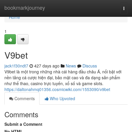
Home
bookmarkjourney
Togg
navi
Home
1
V9bet
jack1f30ndt7
427 days ago
News
Discuss
V9bet là một trong những nhà cái hàng đầu châu Á, nổi bật với
nền tảng cá cược hiện đại, bảo mật cao và đa dạng sản phẩm
như thể thao, casino trực tuyến, xổ số và game slots.
https://daltonahmq01356.cosmicwiki.com/1553090/v9bet
Comments
Who Upvoted
Comments
Submit a Comment
No HTML