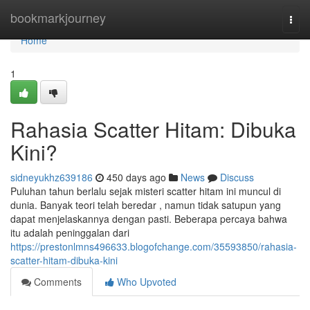
Home
bookmarkjourney
Togg
navi
Home
1
Rahasia Scatter Hitam: Dibuka
Kini?
sidneyukhz639186
450 days ago
News
Discuss
Puluhan tahun berlalu sejak misteri scatter hitam ini muncul di
dunia. Banyak teori telah beredar , namun tidak satupun yang
dapat menjelaskannya dengan pasti. Beberapa percaya bahwa
itu adalah peninggalan dari
https://prestonlmns496633.blogofchange.com/35593850/rahasia-
scatter-hitam-dibuka-kini
Comments
Who Upvoted