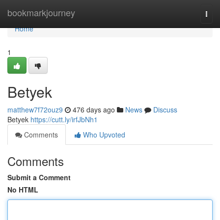
Home
bookmarkjourney
Togg
navi
Home
1
Betyek
matthew7f72ouz9
476 days ago
News
Discuss
Betyek
https://cutt.ly/irfJbNh1
Comments
Who Upvoted
Comments
Submit a Comment
No HTML