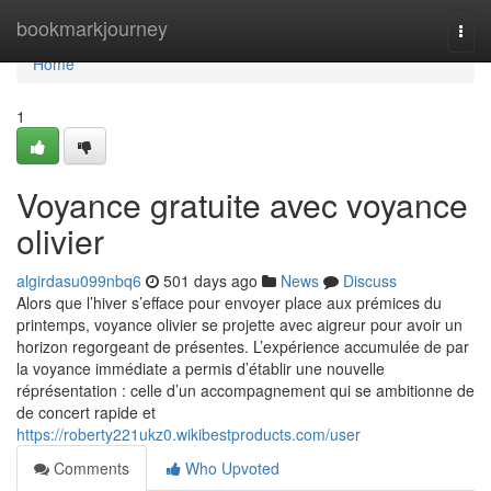
Home
bookmarkjourney
Togg
navi
Home
1
Voyance gratuite avec voyance
olivier
algirdasu099nbq6
501 days ago
News
Discuss
Alors que l’hiver s’efface pour envoyer place aux prémices du
printemps, voyance olivier se projette avec aigreur pour avoir un
horizon regorgeant de présentes. L’expérience accumulée de par
la voyance immédiate a permis d’établir une nouvelle
réprésentation : celle d’un accompagnement qui se ambitionne de
de concert rapide et
https://roberty221ukz0.wikibestproducts.com/user
Comments
Who Upvoted