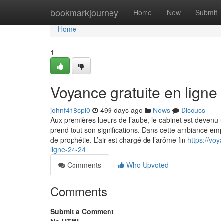
Home
bookmarkjourney
Home
New
Submit
Home
1
Voyance gratuite en ligne
johnf418spi0
499 days ago
News
Discuss
Aux premières lueurs de l’aube, le cabinet est devenu u
prend tout son significations. Dans cette ambiance em
de prophétie. L’air est chargé de l’arôme fin
https://vo
ligne-24-24
Comments
Who Upvoted
Comments
Submit a Comment