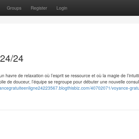
Groups
Register
Login
 24/24
n havre de relaxation où l’esprit se ressource et où la magie de l’intuit
plie de douceur, l’équipe se regroupe pour débuter une nouvelle consul
yancegratuiteenligne24223567.blogthisbiz.com/40702071/voyance-gratu