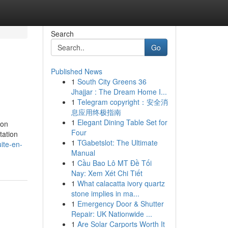
Search
Go
Published News
1
South City Greens 36
Jhajjar : The Dream Home I...
1
Telegram copyright：安全消
息应用终极指南
1
Elegant Dining Table Set for
ion
Four
tation
1
TGabetslot: The Ultimate
ite-en-
Manual
1
Cầu Bao Lô MT Đề Tối
Nay: Xem Xét Chi Tiết
1
What calacatta ivory quartz
stone implies in ma...
1
Emergency Door & Shutter
Repair: UK Nationwide ...
1
Are Solar Carports Worth It