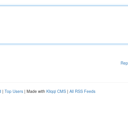
Rep
d
|
Top Users
| Made with
Kliqqi CMS
|
All RSS Feeds