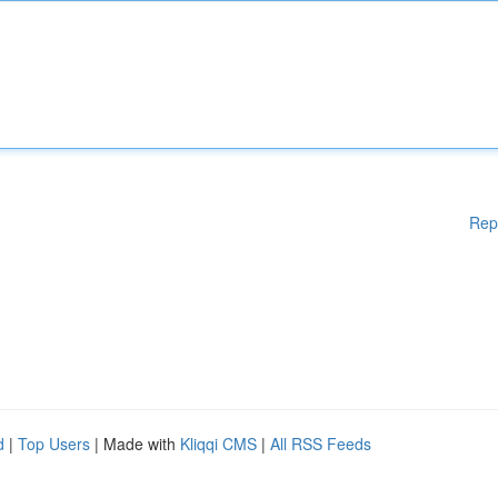
Rep
d
|
Top Users
| Made with
Kliqqi CMS
|
All RSS Feeds