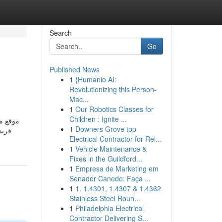
Search
Go
Published News
1
{Humanio AI:
Revolutionizing this Person-
Mac...
1
Our Robotics Classes for
Children : Ignite ...
موقع ما
1
Downers Grove top
فريد
Electrical Contractor for Rel...
1
Vehicle Maintenance &
Fixes in the Guildford...
1
Empresa de Marketing em
Senador Canedo: Faça ...
1
1. 1.4301, 1.4307 & 1.4362
Stainless Steel Roun...
1
Philadelphia Electrical
Contractor Delivering S...