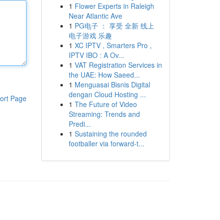
1
Flower Experts in Raleigh
Near Atlantic Ave
1
PG电子 ： 享受 全新 线上
电子游戏 乐趣
1
XC IPTV , Smarters Pro ,
IPTV IBO : A Ov...
1
VAT Registration Services in
the UAE: How Saeed...
1
Menguasai Bisnis Digital
dengan Cloud Hosting ...
ort Page
1
The Future of Video
Streaming: Trends and
Predi...
1
Sustaining the rounded
footballer via forward-t...