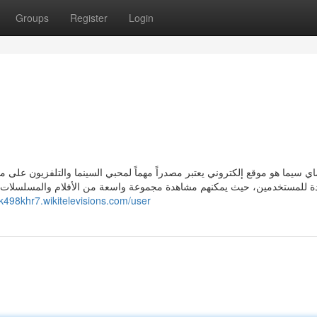
Groups
Register
Login
ي سيما هو موقع إلكتروني يعتبر مصدراً مهماً لمحبي السينما والتلفزيون على 
ة للمستخدمين، حيث يمكنهم مشاهدة مجموعة واسعة من الأفلام والمسلسلات عب
k498khr7.wikitelevisions.com/user