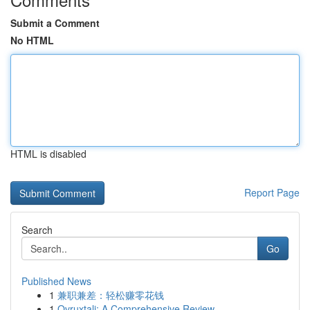
Submit a Comment
No HTML
HTML is disabled
Report Page
Search
Go
Published News
1
兼职兼差：轻松赚零花钱
1
Ovruxtali: A Comprehensive Review