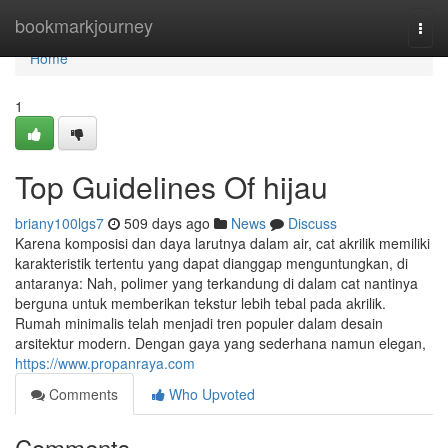
Home
bookmarkjourney
Togg
navi
Home
1
Top Guidelines Of hijau
briany100lgs7
509 days ago
News
Discuss
Karena komposisi dan daya larutnya dalam air, cat akrilik memiliki
karakteristik tertentu yang dapat dianggap menguntungkan, di
antaranya: Nah, polimer yang terkandung di dalam cat nantinya
berguna untuk memberikan tekstur lebih tebal pada akrilik.
Rumah minimalis telah menjadi tren populer dalam desain
arsitektur modern. Dengan gaya yang sederhana namun elegan,
https://www.propanraya.com
Comments
Who Upvoted
Comments