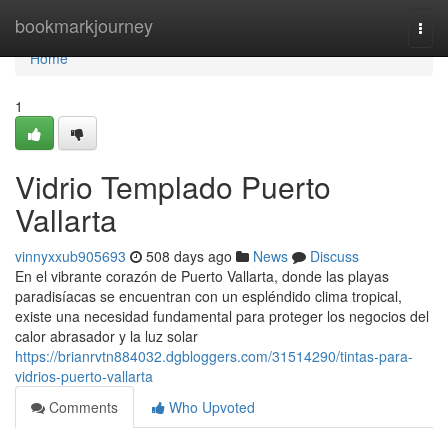
Home
bookmarkjourney
Togg
navi
Home
1
Vidrio Templado Puerto
Vallarta
vinnyxxub905693
508 days ago
News
Discuss
En el vibrante corazón de Puerto Vallarta, donde las playas
paradisíacas se encuentran con un espléndido clima tropical,
existe una necesidad fundamental para proteger los negocios del
calor abrasador y la luz solar
https://brianrvtn884032.dgbloggers.com/31514290/tintas-para-
vidrios-puerto-vallarta
Comments
Who Upvoted