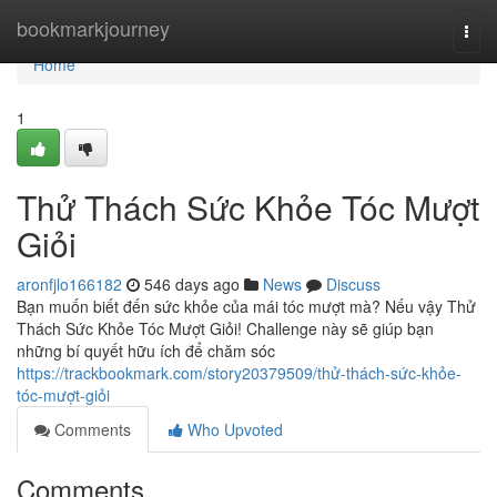
Home
bookmarkjourney
Togg
navi
Home
1
Thử Thách Sức Khỏe Tóc Mượt
Giỏi
aronfjlo166182
546 days ago
News
Discuss
Bạn muốn biết đến sức khỏe của mái tóc mượt mà? Nếu vậy Thử
Thách Sức Khỏe Tóc Mượt Giỏi! Challenge này sẽ giúp bạn
những bí quyết hữu ích để chăm sóc
https://trackbookmark.com/story20379509/thử-thách-sức-khỏe-
tóc-mượt-giỏi
Comments
Who Upvoted
Comments