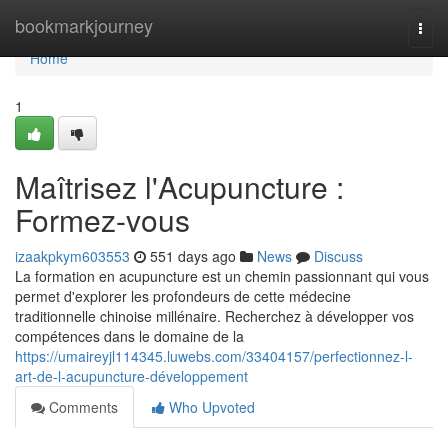
Home
bookmarkjourney
Togg
navi
Home
1
Maîtrisez l'Acupuncture :
Formez-vous
izaakpkym603553
551 days ago
News
Discuss
La formation en acupuncture est un chemin passionnant qui vous
permet d'explorer les profondeurs de cette médecine
traditionnelle chinoise millénaire. Recherchez à développer vos
compétences dans le domaine de la
https://umaireyjl114345.luwebs.com/33404157/perfectionnez-l-
art-de-l-acupuncture-développement
Comments
Who Upvoted