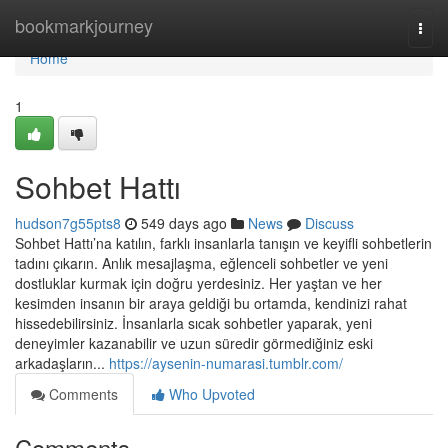
Home
bookmarkjourney
Togg
navi
Home
1
Sohbet Hattı
hudson7g55pts8
549 days ago
News
Discuss
Sohbet Hattı’na katılın, farklı insanlarla tanışın ve keyifli sohbetlerin
tadını çıkarın. Anlık mesajlaşma, eğlenceli sohbetler ve yeni
dostluklar kurmak için doğru yerdesiniz. Her yaştan ve her
kesimden insanın bir araya geldiği bu ortamda, kendinizi rahat
hissedebilirsiniz. İnsanlarla sıcak sohbetler yaparak, yeni
deneyimler kazanabilir ve uzun süredir görmediğiniz eski
arkadaşların...
https://aysenin-numarasi.tumblr.com/
Comments
Who Upvoted
Comments