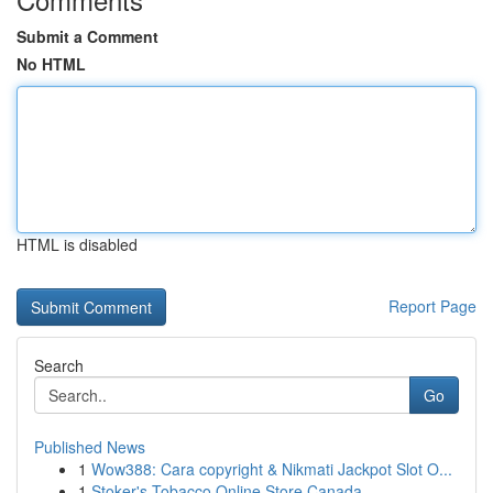
Submit a Comment
No HTML
HTML is disabled
Report Page
Search
Go
Published News
1
Wow388: Cara copyright & Nikmati Jackpot Slot O...
1
Stoker's Tobacco Online Store Canada