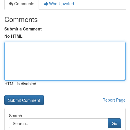
Comments
Who Upvoted
Comments
Submit a Comment
No HTML
HTML is disabled
Report Page
Search
Go