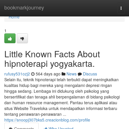
Home
bookmarkjourney
Togg
navi
Home
1
Little Known Facts About
hipnoterapi yogyakarta.
rufusy531ozj2
564 days ago
News
Discuss
Selain itu, teknik hipnoterapi telah terbukti dapat meningkatkan
kualitas hidup bagi mereka yang mengalami depresi ringan
hingga sedang. Lembaga ini didukung oleh psikolog yang
bersertifikat dan tenaga ahli berpengalaman di bidang psikologi
dan human resource management. Pantau terus aplikasi atau
situs Website Traveloka untuk mendapatkan informasi terbaru
tentang penawaran-penawaran ...
https://snoopj307bks5.creacionblog.com/profile
Comments
Who Upvoted