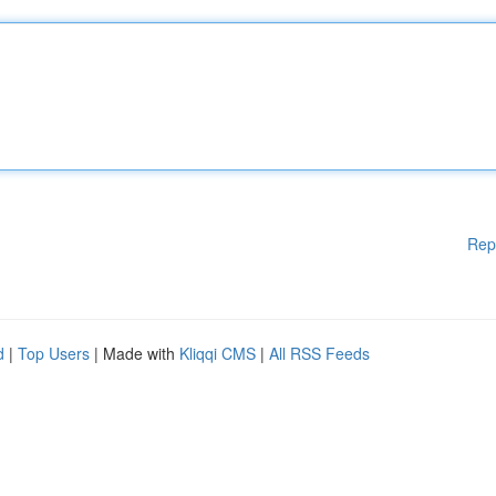
Rep
d
|
Top Users
| Made with
Kliqqi CMS
|
All RSS Feeds