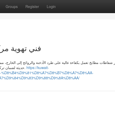
Groups
Register
Login
فني تهوية مر
 شفاطات مطابخ تعمل بكفاءة عالية على طرد الأدخنة والروائح إلى الخارج، مم
حديثة لضمان تركيب الشفاطات بطريقة صحيحة وآمنة لتجنب أي مشاكل لاحقًا.
https://kuwait-
8-%D8%B4%D9%81%D8%A7%D8%B7%D8%A7%D8%AA-
A7%D9%84%D9%83%D9%88%D9%8A%D8%AA/