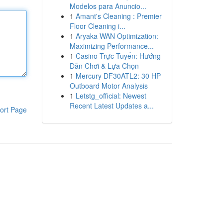
Modelos para Anuncio...
1
Amant's Cleaning : Premier
Floor Cleaning i...
1
Aryaka WAN Optimization:
Maximizing Performance...
1
Casino Trực Tuyến: Hướng
Dẫn Chơi & Lựa Chọn
1
Mercury DF30ATL2: 30 HP
Outboard Motor Analysis
1
Letstg_official: Newest
Recent Latest Updates a...
ort Page