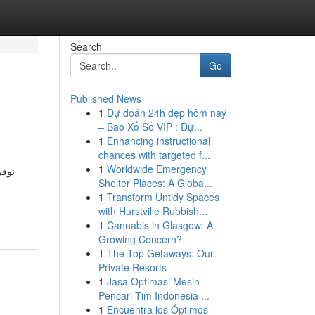
Search
Go
Published News
1
Dự đoán 24h đẹp hôm nay
– Bao Xổ Số VIP : Dự...
1
Enhancing instructional
chances with targeted f...
1
Worldwide Emergency
نوفر
Shelter Places: A Globa...
1
Transform Untidy Spaces
with Hurstville Rubbish...
1
Cannabis in Glasgow: A
Growing Concern?
1
The Top Getaways: Our
Private Resorts
1
Jasa Optimasi Mesin
Pencari Tim Indonesia ...
1
Encuentra los Óptimos