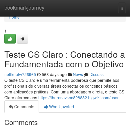
Home
bookmarkjourney
Togg
navi
Home
1
Teste CS Claro : Conectando a
Fundamentada com o Objetivo
nettiefufw726965
568 days ago
News
Discuss
O teste CS Claro é uma ferramenta poderosa que permite aos
profissionais de diversas áreas conectar os conceitos básicos
com aplicações práticas. Com uma abordagem direta, o teste CS
Claro oferece aos
https://theresavknc828832.blgwiki.com/user
Comments
Who Upvoted
Comments