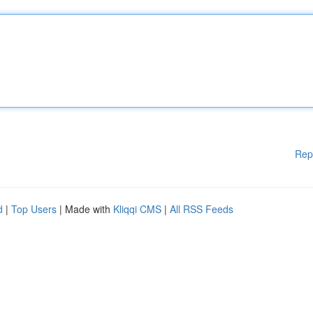
Rep
d
|
Top Users
| Made with
Kliqqi CMS
|
All RSS Feeds