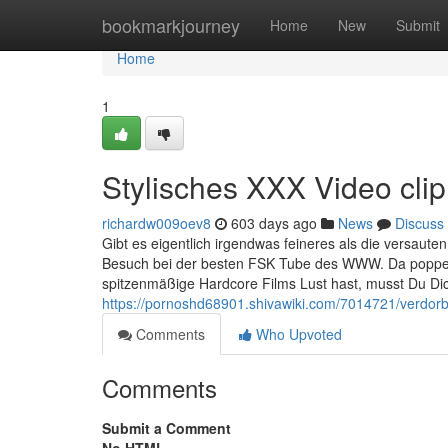
Home
bookmarkjourney
Home
New
Submit
Home
1
Stylisches XXX Video clip 
richardw009oev8
603 days ago
News
Discuss
Gibt es eigentlich irgendwas feineres als die versaute
Besuch bei der besten FSK Tube des WWW. Da poppen 
spitzenmäßige Hardcore Films Lust hast, musst Du Dic
https://pornoshd68901.shivawiki.com/7014721/verdo
Comments
Who Upvoted
Comments
Submit a Comment