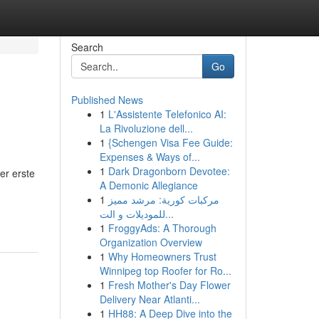
Search
Go
Published News
1
L'Assistente Telefonico AI:
La Rivoluzione dell...
1
{Schengen Visa Fee Guide:
Expenses & Ways of...
1
Dark Dragonborn Devotee:
er erste
A Demonic Allegiance
1
مركبات كورية: مرشد مميز
للموديلات و الت...
1
FroggyAds: A Thorough
Organization Overview
1
Why Homeowners Trust
Winnipeg top Roofer for Ro...
1
Fresh Mother's Day Flower
Delivery Near Atlanti...
1
HH88: A Deep Dive into the