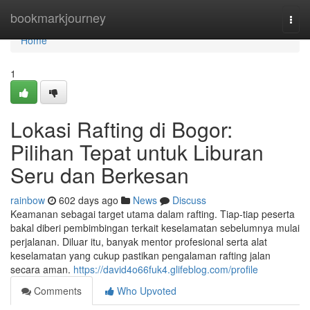
Home
bookmarkjourney
Togg
navi
Home
1
Lokasi Rafting di Bogor:
Pilihan Tepat untuk Liburan
Seru dan Berkesan
rainbow
602 days ago
News
Discuss
Keamanan sebagai target utama dalam rafting. Tiap-tiap peserta
bakal diberi pembimbingan terkait keselamatan sebelumnya mulai
perjalanan. Diluar itu, banyak mentor profesional serta alat
keselamatan yang cukup pastikan pengalaman rafting jalan
secara aman.
https://david4o66fuk4.glifeblog.com/profile
Comments
Who Upvoted