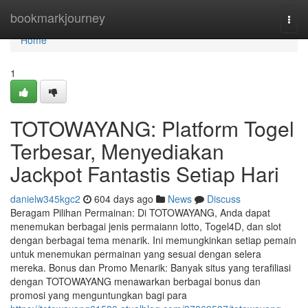
Home
bookmarkjourney
Togg
navi
Home
1
TOTOWAYANG: Platform Togel
Terbesar, Menyediakan
Jackpot Fantastis Setiap Hari
danielw345kgc2
604 days ago
News
Discuss
Beragam Pilihan Permainan: Di TOTOWAYANG, Anda dapat
menemukan berbagai jenis permaiann lotto, Togel4D, dan slot
dengan berbagai tema menarik. Ini memungkinkan setiap pemain
untuk menemukan permainan yang sesuai dengan selera
mereka. Bonus dan Promo Menarik: Banyak situs yang terafiliasi
dengan TOTOWAYANG menawarkan berbagai bonus dan
promosi yang menguntungkan bagi para