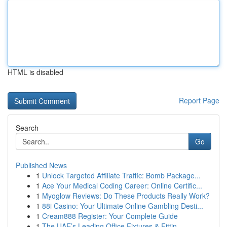
HTML is disabled
Report Page
Search
Go
Published News
1
Unlock Targeted Affiliate Traffic: Bomb Package...
1
Ace Your Medical Coding Career: Online Certific...
1
Myoglow Reviews: Do These Products Really Work?
1
88i Casino: Your Ultimate Online Gambling Desti...
1
Cream888 Register: Your Complete Guide
1
The UAE’s Leading Office Fixtures & Fittin...