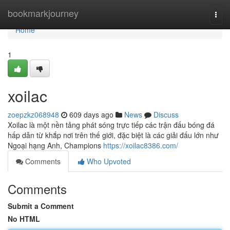
Home
bookmarkjourney
Togg
navi
Home
1
xoilac
zoepzkz068948
609 days ago
News
Discuss
Xoilac là một nền tảng phát sóng trực tiếp các trận đấu bóng đá
hấp dẫn từ khắp nơi trên thế giới, đặc biệt là các giải đấu lớn như
Ngoại hạng Anh, Champions
https://xoilac8386.com/
Comments
Who Upvoted
Comments
Submit a Comment
No HTML