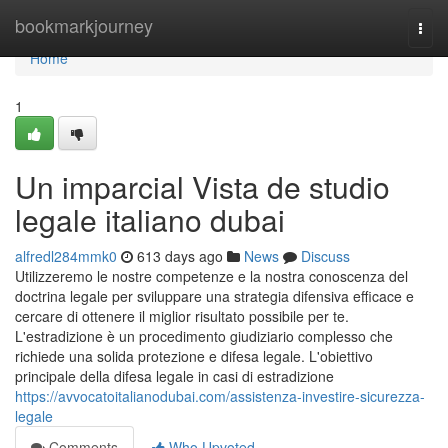
Home
bookmarkjourney
Togg
navi
Home
1
Un imparcial Vista de studio
legale italiano dubai
alfredl284mmk0
613 days ago
News
Discuss
Utilizzeremo le nostre competenze e la nostra conoscenza del
doctrina legale per sviluppare una strategia difensiva efficace e
cercare di ottenere il miglior risultato possibile per te.
L'estradizione è un procedimento giudiziario complesso che
richiede una solida protezione e difesa legale. L'obiettivo
principale della difesa legale in casi di estradizione
https://avvocatoitalianodubai.com/assistenza-investire-sicurezza-
legale
Comments
Who Upvoted