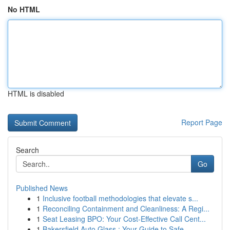
No HTML
HTML is disabled
Report Page
Search
Go
Published News
1
Inclusive football methodologies that elevate s...
1
Reconciling Containment and Cleanliness: A Regi...
1
Seat Leasing BPO: Your Cost-Effective Call Cent...
1
Bakersfield Auto Glass : Your Guide to Safe ...