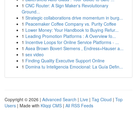
1
CNC Router: A Sign Maker's Revolutionary
Ground...
1
Strategic collaborations drive momentum in burg...
1
Peacemaker Coffee Company vs. Purity Coffee
1
Lower Money: Your Handbook to Buying Refur...
1
Leading Promotion Platforms : A Overview fo...
1
Incentive Loops for Online Service Platforms - ...
1
Asea Brown Boveri Siemens , Endress+Hauser a...
1
sex video
1
Finding Quality Executive Support Online
1
Domina tu Inteligencia Emocional: La Guía Defin...
Copyright © 2026 |
Advanced Search
|
Live
|
Tag Cloud
|
Top
Users
| Made with
Kliqqi CMS
|
All RSS Feeds