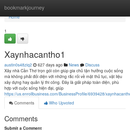
Home
bookmarkjourney
Home
1
Xaynhacantho1
austin0s48ziq2
627 days ago
News
Discuss
Xây nhà Cần Thơ trọn gói còn giúp gia chủ tận hưởng cuộc sống
mà không phải đối diện với những rắc rối về mặt thủ tục, vật liệu
xây dựng hay quản lý thi công. Đây là giải pháp toàn diện, phù
hợp với cuộc sống hiện đại, giúp
https://us.enrollbusiness.com/BusinessProfile/6939428/xaynhacan
Comments
Who Upvoted
Comments
Submit a Comment