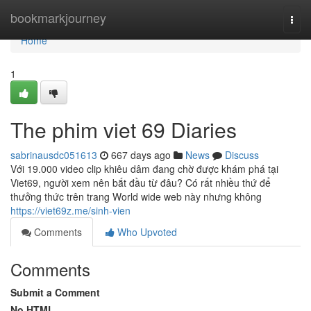
Home
bookmarkjourney
Togg
navi
Home
1
The phim viet 69 Diaries
sabrinausdc051613
667 days ago
News
Discuss
Với 19.000 video clip khiêu dâm đang chờ được khám phá tại
Viet69, người xem nên bắt đầu từ đâu? Có rất nhiều thứ để
thưởng thức trên trang World wide web này nhưng không
https://viet69z.me/sinh-vien
Comments
Who Upvoted
Comments
Submit a Comment
No HTML