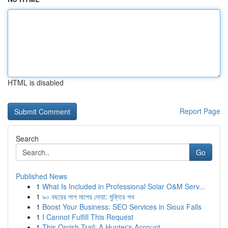
HTML is disabled
Report Page
Search
Go
Published News
1
What Is Included in Professional Solar O&M Serv...
1
৯০ বছরের পাপ মাপের দোয়া: মুক্তির পথ
1
Boost Your Business: SEO Services in Sioux Falls
1
I Cannot Fulfill This Request
1
This Orcish Trail: A Hunter's Account