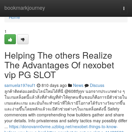
Home
bookmarkjourney
Togg
navi
Home
1
Helping The others Realize
The Advantages Of nexobet
vip PG SLOT
samuela197euf1
810 days ago
News
Discuss
ลูกค้าติดต่อแอดมินไลน์ใหม่ได้ที่นี่ @608tfyyv นอกจากประเภทต่าง ๆ
ในเกมสล็อตนี้แล้วสิ่งที่สำคัญที่ทำให้ทุกคนชื่นชอบก็คือการมีตัวช่วยใน
เกมแต่ละเกม และมันก็จะทำหน้าที่ให้เรามีโอกาสได้รับรางวัลมากขึ้น
และง่ายขึ้นโดยหลักแล้วจะมีตัวช่วยต่างๆในเกมสล็อตดังนี้ Safety
commences with comprehending how builders gather and share
your details. Info privateness and safety tactics may possibly differ
...
https://donovann0vme.uzblog.net/nexobet-things-to-know-